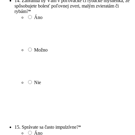
14. Zabránila by Vám v poľovačke či rybačke myšlienka, že
spôsobujete bolesť poľovnej zveri, malým zvieratám či
rybám?
*
Áno
Možno
Nie
15. Správate sa často impulzívne?
*
Áno