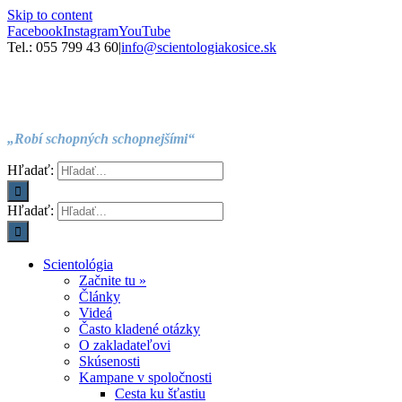
Skip to content
Facebook
Instagram
YouTube
Tel.: 055 799 43 60
|
info@scientologiakosice.sk
„Robí schopných schopnejšími“
Hľadať:
Hľadať:
Scientológia
Začnite tu »
Články
Videá
Často kladené otázky
O zakladateľovi
Skúsenosti
Kampane v spoločnosti
Cesta ku šťastiu