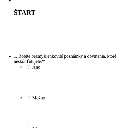
ŠTART
1. Robíte bezmyšlienkovité poznámky a obvinenia, ktoré
neskôr ľutujete?
*
Áno
Možno