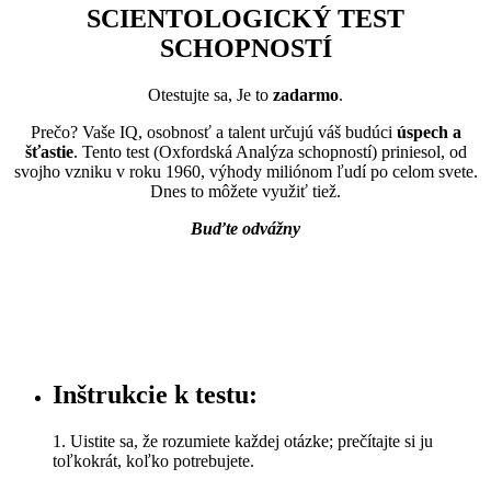
SCIENTOLOGICKÝ TEST
SCHOPNOSTÍ
Otestujte sa, Je to
zadarmo
.
Prečo? Vaše IQ, osobnosť a talent určujú váš budúci
úspech a
šťastie
. Tento test (Oxfordská Analýza schopností) priniesol, od
svojho vzniku v roku 1960, výhody miliónom ľudí po celom svete.
Dnes to môžete využiť tiež.
Buďte odvážny
Inštrukcie k testu:
1. Uistite sa, že rozumiete každej otázke; prečítajte si ju
toľkokrát, koľko potrebujete.