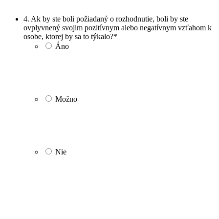
4. Ak by ste boli požiadaný o rozhodnutie, boli by ste
ovplyvnený svojim pozitívnym alebo negatívnym vzťahom k
osobe, ktorej by sa to týkalo?
*
Áno
Možno
Nie