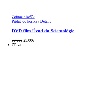
Zobraziť košík
Pridať do košíka
/
Detaily
DVD film Úvod do Scientológie
Original
Current
30,00
€
25,00
€
price
price
Zľava
was:
is:
30,00€.
25,00€.