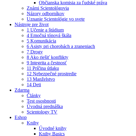
Občianska komisia za ľudské práva
Známi Scientológovia
Názory odborníkov
Uznanie Scientológie vo svete
Nástroje pre život
1 Učenie a štúdium
4 Emočná tónová škála
5 Komunikácia
6 Asisty pri chorobách a zraneniach
7 Drogy
8 Ako riešiť konflikty
9 Integrita a čestnosť
11 Príčina útlaku
12 Nebezpečné prostredie
13 Manželstvo
14 Deti
Zdarma
Články
Test ososbnosti
Úvodná prednáška
Scientology TV
Eshop
Knihy
Úvodné knihy
Knihy Basics