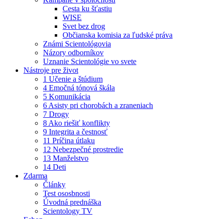
Cesta ku šťastiu
WISE
Svet bez drog
Občianska komisia za ľudské práva
Známi Scientológovia
Názory odborníkov
Uznanie Scientológie vo svete
Nástroje pre život
1 Učenie a štúdium
4 Emočná tónová škála
5 Komunikácia
6 Asisty pri chorobách a zraneniach
7 Drogy
8 Ako riešiť konflikty
9 Integrita a čestnosť
11 Príčina útlaku
12 Nebezpečné prostredie
13 Manželstvo
14 Deti
Zdarma
Články
Test ososbnosti
Úvodná prednáška
Scientology TV