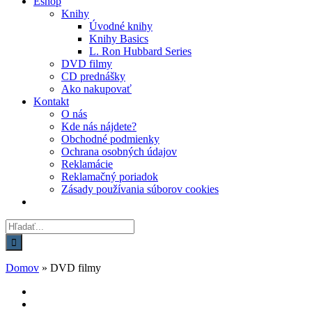
Eshop
Knihy
Úvodné knihy
Knihy Basics
L. Ron Hubbard Series
DVD filmy
CD prednášky
Ako nakupovať
Kontakt
O nás
Kde nás nájdete?
Obchodné podmienky
Ochrana osobných údajov
Reklamácie
Reklamačný poriadok
Zásady používania súborov cookies
Hľadať:
Domov
»
DVD filmy