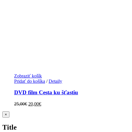
Zobraziť košík
Pridať do košíka
/
Detaily
DVD film Cesta ku šťastiu
Original
Current
25,00
€
20,00
€
price
price
was:
is:
Zatvoriť
×
rýchle
25,00€.
20,00€.
zobrazenie
Title
produktu