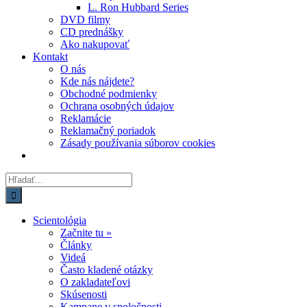
L. Ron Hubbard Series
DVD filmy
CD prednášky
Ako nakupovať
Kontakt
O nás
Kde nás nájdete?
Obchodné podmienky
Ochrana osobných údajov
Reklamácie
Reklamačný poriadok
Zásady používania súborov cookies
Hľadať:
Scientológia
Začnite tu »
Články
Videá
Často kladené otázky
O zakladateľovi
Skúsenosti
Kampane v spoločnosti