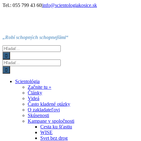
Skip
Facebook
Instagram
YouTube
Tel.: 055 799 43 60
|
info@scientologiakosice.sk
to
content
„Robí schopných schopnejšími“
Hľadať:
Hľadať:
Scientológia
Začnite tu »
Články
Videá
Často kladené otázky
O zakladateľovi
Skúsenosti
Kampane v spoločnosti
Cesta ku šťastiu
WISE
Svet bez drog