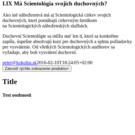
I.IX Má Scientológia svojich duchovných?
Ako iné náboženstvá má aj Scientologická cirkev svojich
duchovných, ktorí pomáhajú cirkevným farníkom
na Scientologických náboženských službách.
Duchovní Scientológie sa môžu stať len tí, ktorí sa konkrétne
zapíšu, úspešne absolvujú kurz pre duchovných a splnia požiadavky
pre vysvätenie. Od všetkých Scientologických audítorov sa
vyžaduje, aby boli vysvätení duchovní.
peter@kokolus.sk
2016-02-10T18:24:05+02:00
Zatvoriť rýchle zobrazenie produktu
×
Title
Test osobnosti