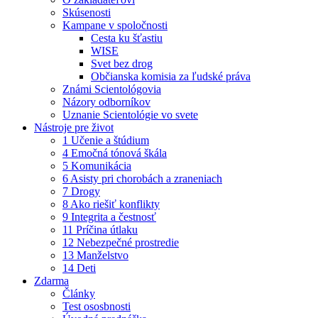
Skúsenosti
Kampane v spoločnosti
Cesta ku šťastiu
WISE
Svet bez drog
Občianska komisia za ľudské práva
Známi Scientológovia
Názory odborníkov
Uznanie Scientológie vo svete
Nástroje pre život
1 Učenie a štúdium
4 Emočná tónová škála
5 Komunikácia
6 Asisty pri chorobách a zraneniach
7 Drogy
8 Ako riešiť konflikty
9 Integrita a čestnosť
11 Príčina útlaku
12 Nebezpečné prostredie
13 Manželstvo
14 Deti
Zdarma
Články
Test ososbnosti