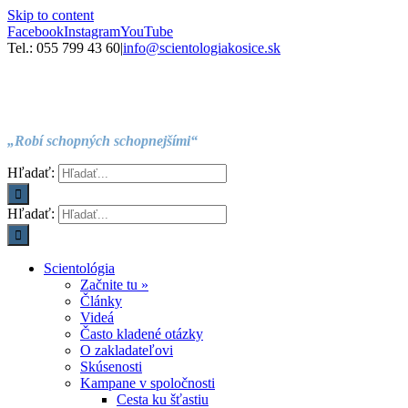
Skip to content
Facebook
Instagram
YouTube
Tel.: 055 799 43 60
|
info@scientologiakosice.sk
„Robí schopných schopnejšími“
Hľadať:
Hľadať:
Scientológia
Začnite tu »
Články
Videá
Často kladené otázky
O zakladateľovi
Skúsenosti
Kampane v spoločnosti
Cesta ku šťastiu