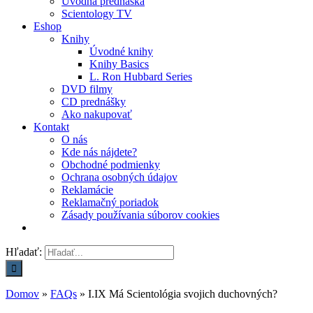
Úvodná prednáška
Scientology TV
Eshop
Knihy
Úvodné knihy
Knihy Basics
L. Ron Hubbard Series
DVD filmy
CD prednášky
Ako nakupovať
Kontakt
O nás
Kde nás nájdete?
Obchodné podmienky
Ochrana osobných údajov
Reklamácie
Reklamačný poriadok
Zásady používania súborov cookies
Hľadať:
Domov
»
FAQs
»
I.IX Má Scientológia svojich duchovných?