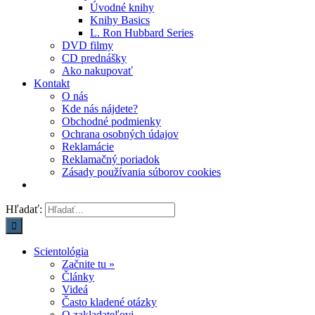
Úvodné knihy
Knihy Basics
L. Ron Hubbard Series
DVD filmy
CD prednášky
Ako nakupovať
Kontakt
O nás
Kde nás nájdete?
Obchodné podmienky
Ochrana osobných údajov
Reklamácie
Reklamačný poriadok
Zásady používania súborov cookies
Hľadať:
Scientológia
Začnite tu »
Články
Videá
Často kladené otázky
O zakladateľovi