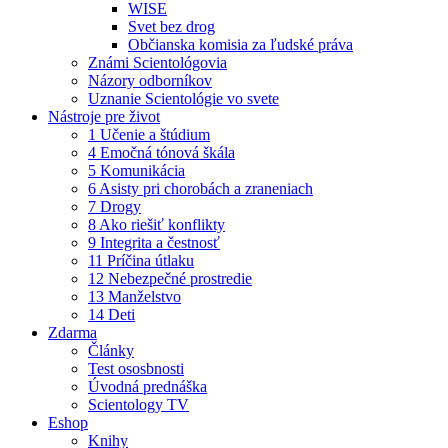
WISE
Svet bez drog
Občianska komisia za ľudské práva
Známi Scientológovia
Názory odborníkov
Uznanie Scientológie vo svete
Nástroje pre život
1 Učenie a štúdium
4 Emočná tónová škála
5 Komunikácia
6 Asisty pri chorobách a zraneniach
7 Drogy
8 Ako riešiť konflikty
9 Integrita a čestnosť
11 Príčina útlaku
12 Nebezpečné prostredie
13 Manželstvo
14 Deti
Zdarma
Články
Test ososbnosti
Úvodná prednáška
Scientology TV
Eshop
Knihy