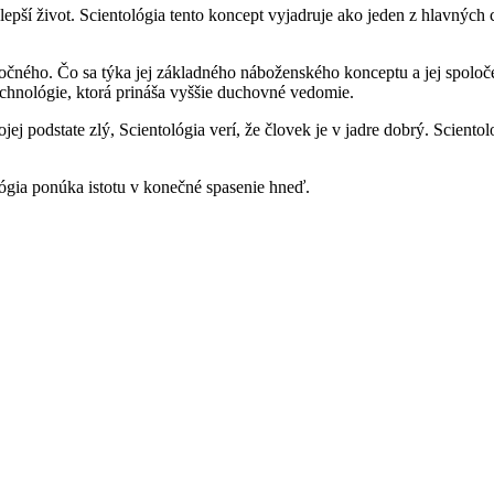
ší život. Scientológia tento koncept vyjadruje ako jeden z hlavných cie
očného. Čo sa týka jej základného náboženského konceptu a jej spoloč
chnológie, ktorá prináša vyššie duchovné vedomie.
ojej podstate zlý, Scientológia verí, že človek je v jadre dobrý. Scien
lógia ponúka istotu v konečné spasenie hneď.