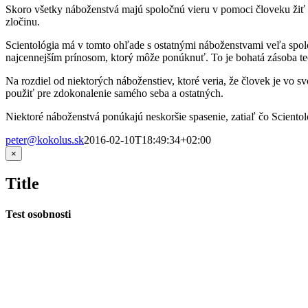
Skoro všetky náboženstvá majú spoločnú vieru v pomoci človeku žiť lep
zločinu.
Scientológia má v tomto ohľade s ostatnými náboženstvami veľa spol
najcennejším prínosom, ktorý môže ponúknuť. To je bohatá zásoba te
Na rozdiel od niektorých náboženstiev, ktoré veria, že človek je vo sv
použiť pre zdokonalenie samého seba a ostatných.
Niektoré náboženstvá ponúkajú neskoršie spasenie, zatiaľ čo Sciento
peter@kokolus.sk
2016-02-10T18:49:34+02:00
Zatvoriť
×
rýchle
zobrazenie
Title
produktu
Test osobnosti