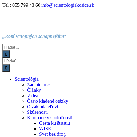
Skip
Facebook
Instagram
YouTube
Tel.: 055 799 43 60
|
info@scientologiakosice.sk
to
content
„Robí schopných schopnejšími“
Hľadať:
Hľadať:
Scientológia
Začnite tu »
Články
Videá
Často kladené otázky
O zakladateľovi
Skúsenosti
Kampane v spoločnosti
Cesta ku šťastiu
WISE
Svet bez drog