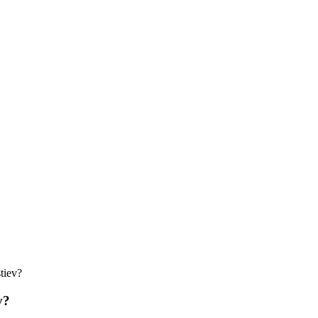
tiev?
v?