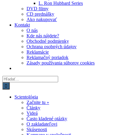
L. Ron Hubbard Series
DVD filmy
CD prednášky
Ako nakupovať
Kontakt
O nás
Kde nás nájdete?
Obchodné podmienky
Ochrana osobných údajov
Reklamácie
Reklamačný poriadok
Zásady používania súborov cookies
Hľadať:
Scientológia
Začnite tu »
Články
Videá
Často kladené otázky
O zakladateľovi
Skúsenosti
Kampane v spoločnosti