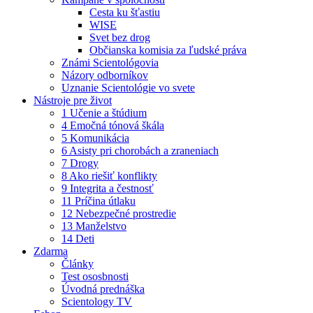
Cesta ku šťastiu
WISE
Svet bez drog
Občianska komisia za ľudské práva
Známi Scientológovia
Názory odborníkov
Uznanie Scientológie vo svete
Nástroje pre život
1 Učenie a štúdium
4 Emočná tónová škála
5 Komunikácia
6 Asisty pri chorobách a zraneniach
7 Drogy
8 Ako riešiť konflikty
9 Integrita a čestnosť
11 Príčina útlaku
12 Nebezpečné prostredie
13 Manželstvo
14 Deti
Zdarma
Články
Test ososbnosti
Úvodná prednáška
Scientology TV