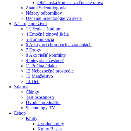
Občianska komisia za ľudské práva
Známi Scientológovia
Názory odborníkov
Uznanie Scientológie vo svete
Nástroje pre život
1 Učenie a štúdium
4 Emočná tónová škála
5 Komunikácia
6 Asisty pri chorobách a zraneniach
7 Drogy
8 Ako riešiť konflikty
9 Integrita a čestnosť
11 Príčina útlaku
12 Nebezpečné prostredie
13 Manželstvo
14 Deti
Zdarma
Články
Test ososbnosti
Úvodná prednáška
Scientology TV
Eshop
Knihy
Úvodné knihy
Knihy Basics