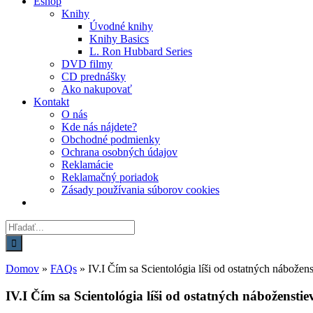
Eshop
Knihy
Úvodné knihy
Knihy Basics
L. Ron Hubbard Series
DVD filmy
CD prednášky
Ako nakupovať
Kontakt
O nás
Kde nás nájdete?
Obchodné podmienky
Ochrana osobných údajov
Reklamácie
Reklamačný poriadok
Zásady používania súborov cookies
Hľadať:
Domov
»
FAQs
»
IV.I Čím sa Scientológia líši od ostatných nábožens
IV.I Čím sa Scientológia líši od ostatných náboženstie