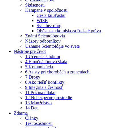
Skúsenosti
Kampane v spoločnosti
Cesta ku šťastiu
WISE
Svet bez drog
Občianska komisia za ľudské práva
Známi Scientológovia
Názory odborníkov
Uznanie Scientológie vo svete
Nástroje pre život
1 Učenie a štúdium
4 Emočná tónová škála
5 Komunikácia
6 Asisty pri chorobách a zraneniach
7 Drogy
8 Ako riešiť konflikty
9 Integrita a čestnosť
11 Príčina útlaku
12 Nebezpečné prostredie
13 Manželstvo
14 Deti
Zdarma
Články
Test ososbnosti