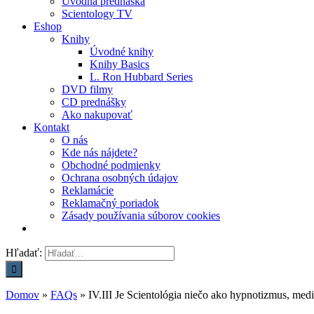
Úvodná prednáška
Scientology TV
Eshop
Knihy
Úvodné knihy
Knihy Basics
L. Ron Hubbard Series
DVD filmy
CD prednášky
Ako nakupovať
Kontakt
O nás
Kde nás nájdete?
Obchodné podmienky
Ochrana osobných údajov
Reklamácie
Reklamačný poriadok
Zásady používania súborov cookies
Hľadať:
Domov
»
FAQs
»
IV.III Je Scientológia niečo ako hypnotizmus, medi