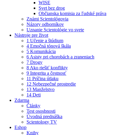
WISE
Svet bez drog
Občianska komisia za ľudské práva
Známi Scientológovia
Názory odborníkov
Uznanie Scientológie vo svete
Nástroje pre život
1 Učenie a štúdium
4 Emočná tónová škála
5 Komunikácia
6 Asisty pri chorobách a zraneniach
7 Drogy
8 Ako riešiť konflikty
9 Integrita a čestnosť
11 Príčina útlaku
12 Nebezpečné prostredie
13 Manželstvo
14 Deti
Zdarma
Články
Test ososbnosti
Úvodná prednáška
Scientology TV
Eshop
Knihy