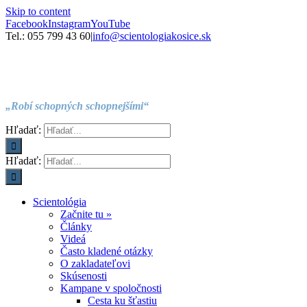
Skip to content
Facebook
Instagram
YouTube
Tel.: 055 799 43 60
|
info@scientologiakosice.sk
„Robí schopných schopnejšími“
Hľadať:
Hľadať:
Scientológia
Začnite tu »
Články
Videá
Často kladené otázky
O zakladateľovi
Skúsenosti
Kampane v spoločnosti
Cesta ku šťastiu