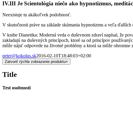
IV.III Je Scientológia niečo ako hypnotizmus, meditác
Neexistuje tu akákoľvek podobnosť.
V skutočnosti práve na základe skúmania hypnotizmu a veľa ďalších 
V knihe Dianetika: Moderná veda o duševnom zdraví napísal, že pova
zakladajú na duševných princípoch, ktoré sa od princípov používaných 
môže nájsť odpovede na životné problémy a ktorá sa môže ohromne 
peter@kokolus.sk
2016-02-10T18:48:03+02:00
Zatvoriť rýchle zobrazenie produktu
×
Title
Test osobnosti