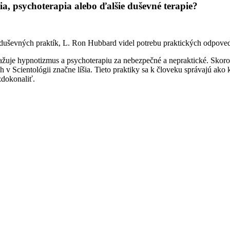
ia, psychoterapia alebo ďalšie duševné terapie?
duševných praktík, L. Ron Hubbard videl potrebu praktických odpovedí
žuje hypnotizmus a psychoterapiu za nebezpečné a nepraktické. Skoro 
v Scientológii značne líšia. Tieto praktiky sa k človeku správajú ako k
zdokonaliť.