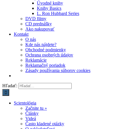
Úvodné knihy
Knihy Basics
L. Ron Hubbard Series
DVD filmy
CD prednášky
Ako nakupovať
Kontakt
O nás
Kde nás nájdete?
Obchodné podmienky
Ochrana osobných údajov
Reklamácie
Reklamačný poriadok
Zásady používania súborov cookies
Hľadať:
Scientológia
Začnite tu »
Články
Videá
Často kladené otázky
O zakladateľovi