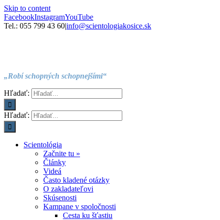
Skip to content
Facebook
Instagram
YouTube
Tel.: 055 799 43 60
|
info@scientologiakosice.sk
„Robí schopných schopnejšími“
Hľadať:
Hľadať:
Scientológia
Začnite tu »
Články
Videá
Často kladené otázky
O zakladateľovi
Skúsenosti
Kampane v spoločnosti
Cesta ku šťastiu