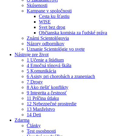
Skúsenosti
Kampane v spoločnosti
Cesta ku šťastiu
WISE
Svet bez drog
Občianska komisia za ľudské práva
Známi Scientológovia
Názory odborníkov
Uznanie Scientológie vo svete
Nástroje pre život
1 Učenie a štúdium
4 Emočná tónová škála
5 Komunikácia
6 Asisty pri chorobách a zraneniach
7 Drogy
8 Ako riešiť konflikty
9 Integrita a čestnosť
11 Príčina útlaku
12 Nebezpečné prostredie
13 Manželstvo
14 Deti
Zdarma
Články
Test ososbnosti