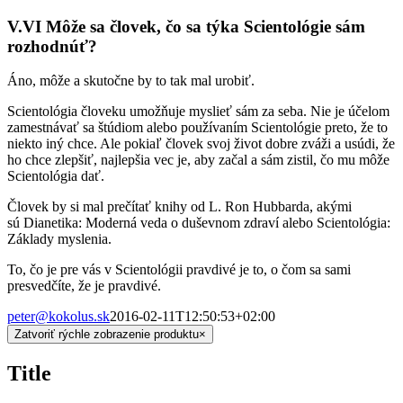
V.VI Môže sa človek, čo sa týka Scientológie sám
rozhodnúť?
Áno, môže a skutočne by to tak mal urobiť.
Scientológia človeku umožňuje myslieť sám za seba. Nie je účelom
zamestnávať sa štúdiom alebo používaním Scientológie preto, že to
niekto iný chce. Ale pokiaľ človek svoj život dobre zváži a usúdi, že
ho chce zlepšiť, najlepšia vec je, aby začal a sám zistil, čo mu môže
Scientológia dať.
Človek by si mal prečítať knihy od L. Ron Hubbarda, akými
sú Dianetika: Moderná veda o duševnom zdraví alebo Scientológia:
Základy myslenia.
To, čo je pre vás v Scientológii pravdivé je to, o čom sa sami
presvedčíte, že je pravdivé.
peter@kokolus.sk
2016-02-11T12:50:53+02:00
Zatvoriť rýchle zobrazenie produktu
×
Title