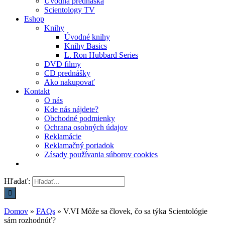
Úvodná prednáška
Scientology TV
Eshop
Knihy
Úvodné knihy
Knihy Basics
L. Ron Hubbard Series
DVD filmy
CD prednášky
Ako nakupovať
Kontakt
O nás
Kde nás nájdete?
Obchodné podmienky
Ochrana osobných údajov
Reklamácie
Reklamačný poriadok
Zásady používania súborov cookies
Hľadať:
Domov
»
FAQs
»
V.VI Môže sa človek, čo sa týka Scientológie
sám rozhodnúť?