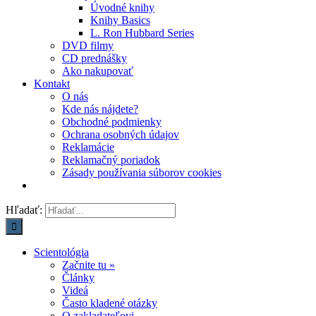
Úvodné knihy
Knihy Basics
L. Ron Hubbard Series
DVD filmy
CD prednášky
Ako nakupovať
Kontakt
O nás
Kde nás nájdete?
Obchodné podmienky
Ochrana osobných údajov
Reklamácie
Reklamačný poriadok
Zásady používania súborov cookies
Hľadať:
Scientológia
Začnite tu »
Články
Videá
Často kladené otázky
O zakladateľovi