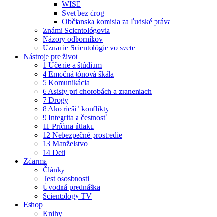
WISE
Svet bez drog
Občianska komisia za ľudské práva
Známi Scientológovia
Názory odborníkov
Uznanie Scientológie vo svete
Nástroje pre život
1 Učenie a štúdium
4 Emočná tónová škála
5 Komunikácia
6 Asisty pri chorobách a zraneniach
7 Drogy
8 Ako riešiť konflikty
9 Integrita a čestnosť
11 Príčina útlaku
12 Nebezpečné prostredie
13 Manželstvo
14 Deti
Zdarma
Články
Test ososbnosti
Úvodná prednáška
Scientology TV
Eshop
Knihy