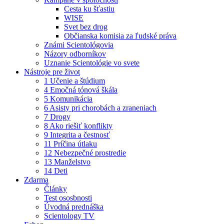
Cesta ku šťastiu
WISE
Svet bez drog
Občianska komisia za ľudské práva
Známi Scientológovia
Názory odborníkov
Uznanie Scientológie vo svete
Nástroje pre život
1 Učenie a štúdium
4 Emočná tónová škála
5 Komunikácia
6 Asisty pri chorobách a zraneniach
7 Drogy
8 Ako riešiť konflikty
9 Integrita a čestnosť
11 Príčina útlaku
12 Nebezpečné prostredie
13 Manželstvo
14 Deti
Zdarma
Články
Test ososbnosti
Úvodná prednáška
Scientology TV