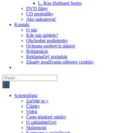
L. Ron Hubbard Series
DVD filmy
CD prednášky
Ako nakupovať
Kontakt
O nás
Kde nás nájdete?
Obchodné podmienky
Ochrana osobných údajov
Reklamácie
Reklamačný poriadok
Zásady používania súborov cookies
Hľadať:
Scientológia
Začnite tu »
Články
Videá
Často kladené otázky
O zakladateľovi
Skúsenosti
Kampane v spoločnosti