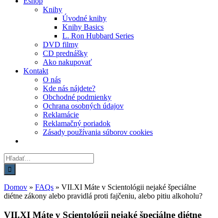
Eshop
Knihy
Úvodné knihy
Knihy Basics
L. Ron Hubbard Series
DVD filmy
CD prednášky
Ako nakupovať
Kontakt
O nás
Kde nás nájdete?
Obchodné podmienky
Ochrana osobných údajov
Reklamácie
Reklamačný poriadok
Zásady používania súborov cookies
Hľadať:
Domov
»
FAQs
»
VII.XI Máte v Scientológii nejaké špeciálne
diétne zákony alebo pravidlá proti fajčeniu, alebo pitiu alkoholu?
VII.XI Máte v Scientológii nejaké špeciálne diétne