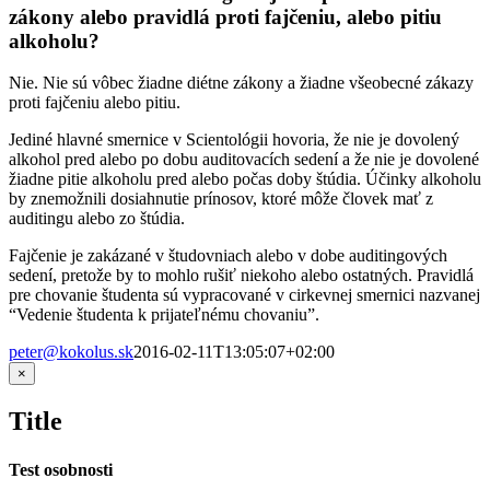
zákony alebo pravidlá proti fajčeniu, alebo pitiu
alkoholu?
Nie. Nie sú vôbec žiadne diétne zákony a žiadne všeobecné zákazy
proti fajčeniu alebo pitiu.
Jediné hlavné smernice v Scientológii hovoria, že nie je dovolený
alkohol pred alebo po dobu auditovacích sedení a že nie je dovolené
žiadne pitie alkoholu pred alebo počas doby štúdia. Účinky alkoholu
by znemožnili dosiahnutie prínosov, ktoré môže človek mať z
auditingu alebo zo štúdia.
Fajčenie je zakázané v študovniach alebo v dobe auditingových
sedení, pretože by to mohlo rušiť niekoho alebo ostatných. Pravidlá
pre chovanie študenta sú vypracované v cirkevnej smernici nazvanej
“Vedenie študenta k prijateľnému chovaniu”.
peter@kokolus.sk
2016-02-11T13:05:07+02:00
Zatvoriť
×
rýchle
zobrazenie
Title
produktu
Test osobnosti