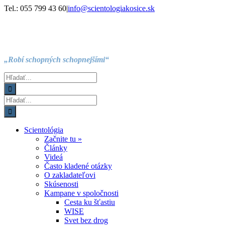
Skip
Facebook
Instagram
YouTube
Tel.: 055 799 43 60
|
info@scientologiakosice.sk
to
content
„Robí schopných schopnejšími“
Hľadať:
Hľadať:
Scientológia
Začnite tu »
Články
Videá
Často kladené otázky
O zakladateľovi
Skúsenosti
Kampane v spoločnosti
Cesta ku šťastiu
WISE
Svet bez drog