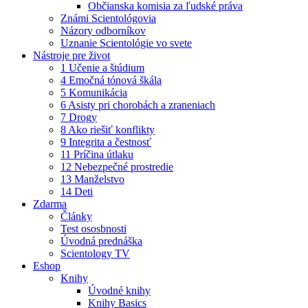
Občianska komisia za ľudské práva
Známi Scientológovia
Názory odborníkov
Uznanie Scientológie vo svete
Nástroje pre život
1 Učenie a štúdium
4 Emočná tónová škála
5 Komunikácia
6 Asisty pri chorobách a zraneniach
7 Drogy
8 Ako riešiť konflikty
9 Integrita a čestnosť
11 Príčina útlaku
12 Nebezpečné prostredie
13 Manželstvo
14 Deti
Zdarma
Články
Test ososbnosti
Úvodná prednáška
Scientology TV
Eshop
Knihy
Úvodné knihy
Knihy Basics