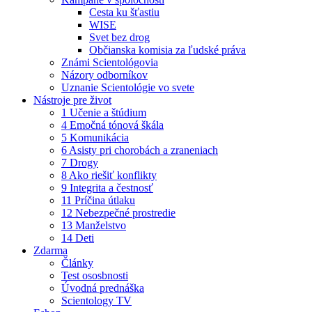
Cesta ku šťastiu
WISE
Svet bez drog
Občianska komisia za ľudské práva
Známi Scientológovia
Názory odborníkov
Uznanie Scientológie vo svete
Nástroje pre život
1 Učenie a štúdium
4 Emočná tónová škála
5 Komunikácia
6 Asisty pri chorobách a zraneniach
7 Drogy
8 Ako riešiť konflikty
9 Integrita a čestnosť
11 Príčina útlaku
12 Nebezpečné prostredie
13 Manželstvo
14 Deti
Zdarma
Články
Test ososbnosti
Úvodná prednáška
Scientology TV