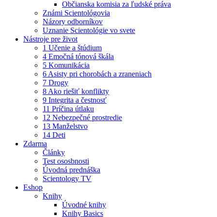
Občianska komisia za ľudské práva
Známi Scientológovia
Názory odborníkov
Uznanie Scientológie vo svete
Nástroje pre život
1 Učenie a štúdium
4 Emočná tónová škála
5 Komunikácia
6 Asisty pri chorobách a zraneniach
7 Drogy
8 Ako riešiť konflikty
9 Integrita a čestnosť
11 Príčina útlaku
12 Nebezpečné prostredie
13 Manželstvo
14 Deti
Zdarma
Články
Test ososbnosti
Úvodná prednáška
Scientology TV
Eshop
Knihy
Úvodné knihy
Knihy Basics