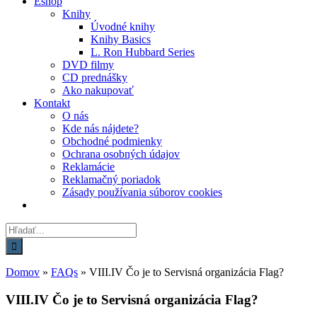
Eshop
Knihy
Úvodné knihy
Knihy Basics
L. Ron Hubbard Series
DVD filmy
CD prednášky
Ako nakupovať
Kontakt
O nás
Kde nás nájdete?
Obchodné podmienky
Ochrana osobných údajov
Reklamácie
Reklamačný poriadok
Zásady používania súborov cookies
Hľadať:
Domov
»
FAQs
»
VIII.IV Čo je to Servisná organizácia Flag?
VIII.IV Čo je to Servisná organizácia Flag?