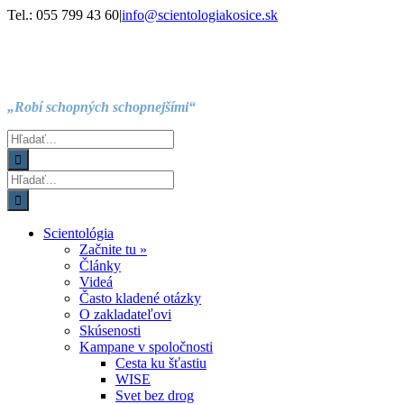
Skip
Facebook
Instagram
YouTube
Tel.: 055 799 43 60
|
info@scientologiakosice.sk
to
content
„Robí schopných schopnejšími“
Hľadať:
Hľadať:
Scientológia
Začnite tu »
Články
Videá
Často kladené otázky
O zakladateľovi
Skúsenosti
Kampane v spoločnosti
Cesta ku šťastiu
WISE
Svet bez drog