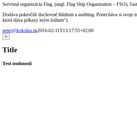
Servisná organizácia Flag, (angl. Flag Ship Organization – FSO), čas
Dodáva pokročilé duchovné štúdium a auditing. Ponecháva si svoje m
ktorá dáva príkazy iným lodiam”).
peter@kokolus.sk
2016-02-11T13:17:55+02:00
Zatvoriť
×
rýchle
zobrazenie
Title
produktu
Test osobnosti