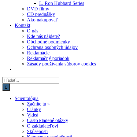
L. Ron Hubbard Series
DVD filmy
CD prednášky
Ako nakupovať
Kontakt
O nás
Kde nás nájdete?
Obchodné podmienky
Ochrana osobných údajov
Reklamácie
Reklamačný poriadok
Zásady používania súborov cookies
Hľadať:
Scientológia
Začnite tu »
Články
Videá
Často kladené otázky
O zakladateľovi
Skúsenosti
Kampane v spoločnosti