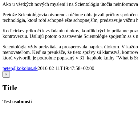
Ako u všetkých nových myslení i na Scientológiu útočia neinformovaní 
Pretože Scientológovia otvorene a účinne obhajovali príčiny spoločens
technológia, ktorá robí schopné ešte schopnejším, predstavuje vážnu
Keď cirkev prikročí k zvládaniu útokov, konflikt rýchlo pritiahne poz
kontroverziu. Usilujú potom o zastavenie Scientológie spojením sa s
Scientológia vždy prekvitala a prosperovala napriek útokom. V každo
menovateľom. Keď sa preukáže, že tieto správy sú klamstvá, kontroverzi
ktorú vytvorili, je podrobne popísaný v 31. kapitole knihy “What is S
peter@kokolus.sk
2016-02-11T19:47:58+02:00
Zatvoriť
×
rýchle
zobrazenie
Title
produktu
Test osobnosti