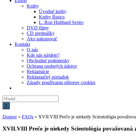
Eshop
Knihy
Úvodné knihy
Knihy Basics
L. Ron Hubbard Series
DVD filmy
CD prednášky
Ako nakupovať
Kontakt
O nás
Kde nás nájdete?
Obchodné podmienky
Ochrana osobných údajov
Reklamácie
Reklamačný poriadok
Zásady používania súborov cookies
Hľadať:
Domov
»
FAQs
»
XVII.VIII Prečo je niekedy Scientológia považova
XVII.VIII Prečo je niekedy Scientológia považovaná