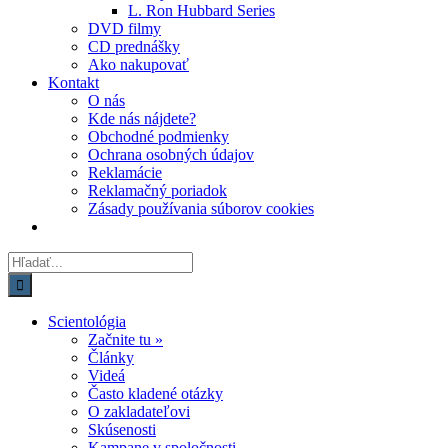
L. Ron Hubbard Series
DVD filmy
CD prednášky
Ako nakupovať
Kontakt
O nás
Kde nás nájdete?
Obchodné podmienky
Ochrana osobných údajov
Reklamácie
Reklamačný poriadok
Zásady používania súborov cookies
Hľadať:
Scientológia
Začnite tu »
Články
Videá
Často kladené otázky
O zakladateľovi
Skúsenosti
Kampane v spoločnosti