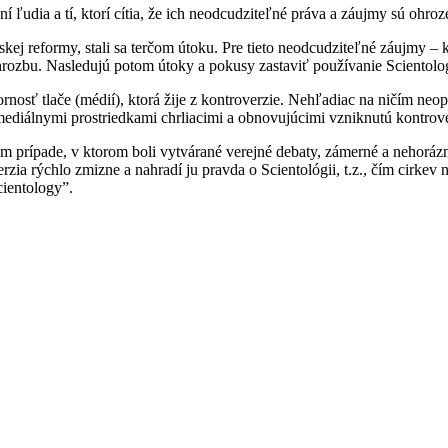
ľudia a tí, ktorí cítia, že ich neodcudziteľné práva a záujmy sú ohroz
kej reformy, stali sa terčom útoku. Pre tieto neodcudziteľné záujmy – k
 hrozbu. Nasledujú potom útoky a pokusy zastaviť používanie Scientolog
ornosť tlače (médií), ktorá žije z kontroverzie. Nehľadiac na ničím ne
 mediálnymi prostriedkami chrliacimi a obnovujúcimi vzniknutú kontrove
m prípade, v ktorom boli vytvárané verejné debaty, zámerné a nehorázne
a rýchlo zmizne a nahradí ju pravda o Scientológii, t.z., čím cirkev na
cientology”.