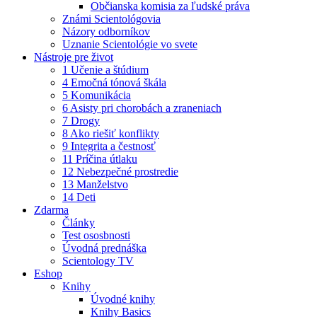
Občianska komisia za ľudské práva
Známi Scientológovia
Názory odborníkov
Uznanie Scientológie vo svete
Nástroje pre život
1 Učenie a štúdium
4 Emočná tónová škála
5 Komunikácia
6 Asisty pri chorobách a zraneniach
7 Drogy
8 Ako riešiť konflikty
9 Integrita a čestnosť
11 Príčina útlaku
12 Nebezpečné prostredie
13 Manželstvo
14 Deti
Zdarma
Články
Test ososbnosti
Úvodná prednáška
Scientology TV
Eshop
Knihy
Úvodné knihy
Knihy Basics