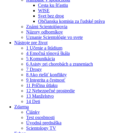
Cesta ku šťastiu
WISE
Svet bez drog
Občianska komisia za ľudské práva
Známi Scientológovia
Názory odborníkov
Uznanie Scientológie vo svete
Nástroje pre život
1 Učenie a štúdium
4 Emočná tónová škála
5 Komunikácia
6 Asisty pri chorobách a zraneniach
7 Drogy
8 Ako riešiť konflikty
9 Integrita a čestnosť
11 Príčina útlaku
12 Nebezpečné prostredie
13 Manželstvo
14 Deti
Zdarma
Články
Test ososbnosti
Úvodná prednáška
Scientology TV