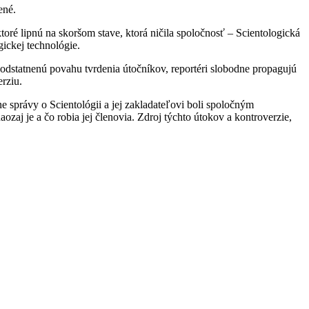
ené.
toré lipnú na skoršom stave, ktorá ničila spoločnosť – Scientologická
ickej technológie.
opodstatnenú povahu tvrdenia útočníkov, reportéri slobodne propagujú
rziu.
 správy o Scientológii a jej zakladateľovi boli spoločným
ozaj je a čo robia jej členovia. Zdroj týchto útokov a kontroverzie,