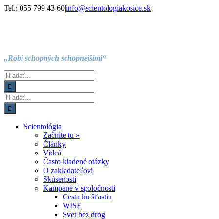
Skip
Facebook
Instagram
YouTube
Tel.: 055 799 43 60
|
info@scientologiakosice.sk
to
content
„Robí schopných schopnejšími“
Hľadať:
Hľadať:
Scientológia
Začnite tu »
Články
Videá
Často kladené otázky
O zakladateľovi
Skúsenosti
Kampane v spoločnosti
Cesta ku šťastiu
WISE
Svet bez drog