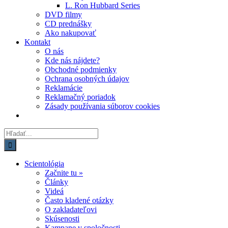
L. Ron Hubbard Series
DVD filmy
CD prednášky
Ako nakupovať
Kontakt
O nás
Kde nás nájdete?
Obchodné podmienky
Ochrana osobných údajov
Reklamácie
Reklamačný poriadok
Zásady používania súborov cookies
Hľadať:
Scientológia
Začnite tu »
Články
Videá
Často kladené otázky
O zakladateľovi
Skúsenosti
Kampane v spoločnosti