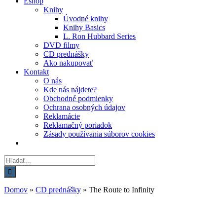
Eshop
Knihy
Úvodné knihy
Knihy Basics
L. Ron Hubbard Series
DVD filmy
CD prednášky
Ako nakupovať
Kontakt
O nás
Kde nás nájdete?
Obchodné podmienky
Ochrana osobných údajov
Reklamácie
Reklamačný poriadok
Zásady používania súborov cookies
Hľadať:
Domov
»
CD prednášky
»
The Route to Infinity