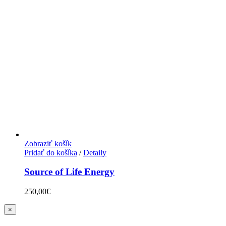
Zobraziť košík
Pridať do košíka
/
Detaily
Source of Life Energy
250,00
€
Zatvoriť
×
rýchle
zobrazenie