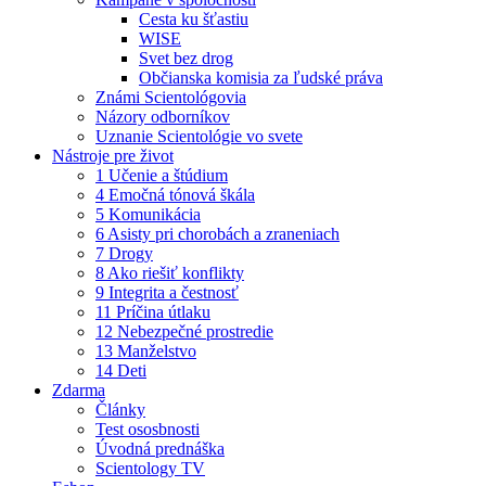
Cesta ku šťastiu
WISE
Svet bez drog
Občianska komisia za ľudské práva
Známi Scientológovia
Názory odborníkov
Uznanie Scientológie vo svete
Nástroje pre život
1 Učenie a štúdium
4 Emočná tónová škála
5 Komunikácia
6 Asisty pri chorobách a zraneniach
7 Drogy
8 Ako riešiť konflikty
9 Integrita a čestnosť
11 Príčina útlaku
12 Nebezpečné prostredie
13 Manželstvo
14 Deti
Zdarma
Články
Test ososbnosti
Úvodná prednáška
Scientology TV