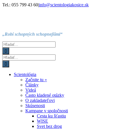
Skip
Facebook
Instagram
YouTube
Tel.: 055 799 43 60
|
info@scientologiakosice.sk
to
content
„Robí schopných schopnejšími“
Hľadať:
Hľadať:
Scientológia
Začnite tu »
Články
Videá
Často kladené otázky
O zakladateľovi
Skúsenosti
Kampane v spoločnosti
Cesta ku šťastiu
WISE
Svet bez drog