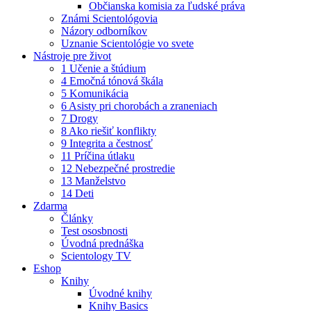
Občianska komisia za ľudské práva
Známi Scientológovia
Názory odborníkov
Uznanie Scientológie vo svete
Nástroje pre život
1 Učenie a štúdium
4 Emočná tónová škála
5 Komunikácia
6 Asisty pri chorobách a zraneniach
7 Drogy
8 Ako riešiť konflikty
9 Integrita a čestnosť
11 Príčina útlaku
12 Nebezpečné prostredie
13 Manželstvo
14 Deti
Zdarma
Články
Test ososbnosti
Úvodná prednáška
Scientology TV
Eshop
Knihy
Úvodné knihy
Knihy Basics