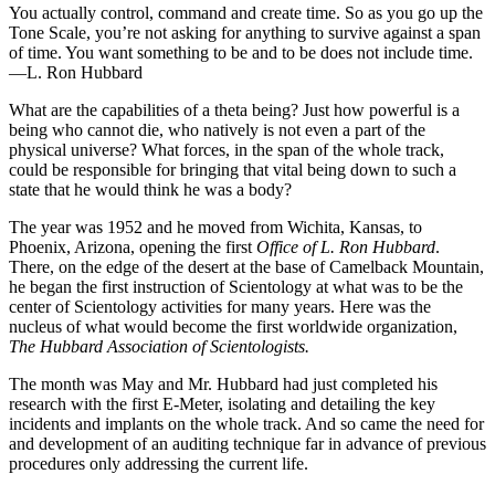
You actually control, command and create time. So as you go up the
Tone Scale, you’re not asking for anything to survive against a span
of time. You want something to
be
and to
be
does not include time.
—L. Ron Hubbard
What are the capabilities of a theta being? Just how powerful is a
being who cannot die, who natively is not even a part of the
physical universe? What forces, in the span of the whole track,
could be responsible for bringing that vital being down to such a
state that he would think he was a body?
The year was 1952 and he moved from Wichita, Kansas, to
Phoenix, Arizona, opening the first
Office of L. Ron Hubbard
.
There, on the edge of the desert at the base of Camelback Mountain,
he began the first instruction of Scientology at what was to be the
center of Scientology activities for many years. Here was the
nucleus of what would become the first worldwide organization,
The Hubbard Association of Scientologists.
The month was May and Mr. Hubbard had just completed his
research with the first E-Meter, isolating and detailing the key
incidents and implants on the whole track. And so came the need for
and development of an auditing technique far in advance of previous
procedures only addressing the current life.