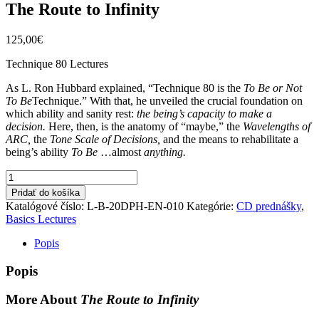
The Route to Infinity
125,00
€
Technique 80 Lectures
As L. Ron Hubbard explained, “Technique 80 is the
To Be or Not
To Be
Technique.” With that, he unveiled the crucial foundation on
which ability and sanity rest:
the being’s capacity to make a
decision.
Here, then, is the anatomy of “maybe,” the
Wavelengths of
ARC,
the
Tone Scale of Decisions,
and the means to rehabilitate a
being’s ability
To Be
…almost
anything.
množstvo
The
Pridať do košíka
Route
Katalógové číslo:
L-B-20DPH-EN-010
Kategórie:
CD prednášky
,
to
Basics Lectures
Infinity
Popis
Popis
More About
The Route to Infinity