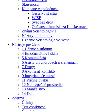
Skúsenosti
Kampane v spoločnosti
Cesta ku šťastiu
WISE
Svet bez drog
Občianska komisia za ľudské práva
Známi Scientológovia
Názory odborníkov
Uznanie Scientológie vo svete
Nástroje pre život
1 Učenie a štúdium
4 Emočná tónová škála
5 Komunikácia
6 Asisty pri chorobách a zraneniach
7 Drogy
8 Ako riešiť konflikty
9 Integrita a čestnosť
11 Príčina útlaku
12 Nebezpečné prostredie
13 Manželstvo
14 Deti
Zdarma
Články
Test ososbnosti