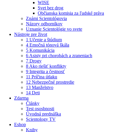
WISE
Svet bez drog
Občianska komisia za ľudské práva
Známi Scientológovia
Názory odborníkov
Uznanie Scientológie vo svete
Nástroje pre život
1 Učenie a štúdium
4 Emočná tónová škála
5 Komunikácia
6 Asisty pri chorobách a zraneniach
7 Drogy
8 Ako riešiť konflikty
9 Integrita a čestnosť
11 Príčina útlaku
12 Nebezpečné prostredie
13 Manželstvo
14 Deti
Zdarma
Články
Test ososbnosti
Úvodná prednáška
Scientology TV
Eshop
Knihy