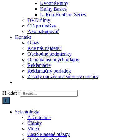
Úvodné knihy
Knihy Basics
L. Ron Hubbard Series
DVD filmy
CD prednášky
Ako nakupovať
Kontakt
O nás
Kde nás nájdete?
Obchodné podmienky
Ochrana osobných údajov
Reklamácie
Reklamačný poriadok
Zásady používania súborov cookies
Hľadať:
Scientológia
Začnite tu »
Články
Videá
Často kladené otázky
O zakladateľovi