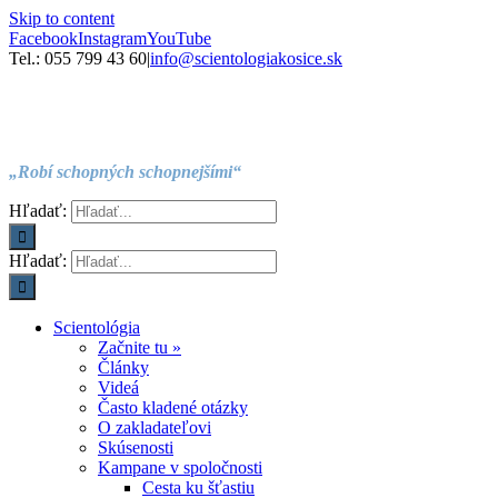
Skip to content
Facebook
Instagram
YouTube
Tel.: 055 799 43 60
|
info@scientologiakosice.sk
„Robí schopných schopnejšími“
Hľadať:
Hľadať:
Scientológia
Začnite tu »
Články
Videá
Často kladené otázky
O zakladateľovi
Skúsenosti
Kampane v spoločnosti
Cesta ku šťastiu