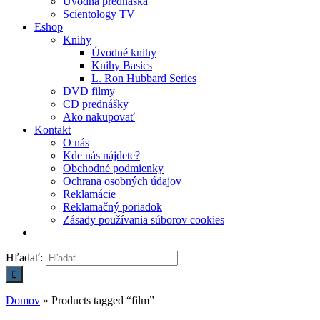
Úvodná prednáška
Scientology TV
Eshop
Knihy
Úvodné knihy
Knihy Basics
L. Ron Hubbard Series
DVD filmy
CD prednášky
Ako nakupovať
Kontakt
O nás
Kde nás nájdete?
Obchodné podmienky
Ochrana osobných údajov
Reklamácie
Reklamačný poriadok
Zásady používania súborov cookies
Hľadať:
Domov
»
Products tagged “film”