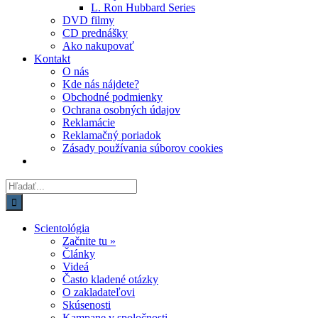
L. Ron Hubbard Series
DVD filmy
CD prednášky
Ako nakupovať
Kontakt
O nás
Kde nás nájdete?
Obchodné podmienky
Ochrana osobných údajov
Reklamácie
Reklamačný poriadok
Zásady používania súborov cookies
Hľadať:
Scientológia
Začnite tu »
Články
Videá
Často kladené otázky
O zakladateľovi
Skúsenosti
Kampane v spoločnosti