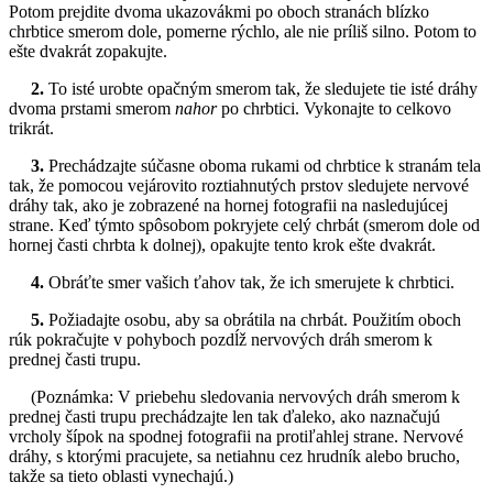
Potom prejdite dvoma ukazovákmi po oboch stranách blízko
chrbtice smerom dole, pomerne rýchlo, ale nie príliš silno. Potom to
ešte dvakrát zopakujte.
2.
To isté urobte opačným smerom tak, že sledujete tie isté dráhy
dvoma prstami smerom
nahor
po chrbtici. Vykonajte to celkovo
trikrát.
3.
Prechádzajte súčasne oboma rukami od chrbtice k stranám tela
tak, že pomocou vejárovito roztiahnutých prstov sledujete nervové
dráhy tak, ako je zobrazené na hornej fotografii na nasledujúcej
strane. Keď týmto spôsobom pokryjete celý chrbát (smerom dole od
hornej časti chrbta k dolnej), opakujte tento krok ešte dvakrát.
4.
Obráťte smer vašich ťahov tak, že ich smerujete k chrbtici.
5.
Požiadajte osobu, aby sa obrátila na chrbát. Použitím oboch
rúk pokračujte v pohyboch pozdĺž nervových dráh smerom k
prednej časti trupu.
(Poznámka: V priebehu sledovania nervových dráh smerom k
prednej časti trupu prechádzajte len tak ďaleko, ako naznačujú
vrcholy šípok na spodnej fotografii na protiľahlej strane. Nervové
dráhy, s ktorými pracujete, sa netiahnu cez hrudník alebo brucho,
takže sa tieto oblasti vynechajú.)