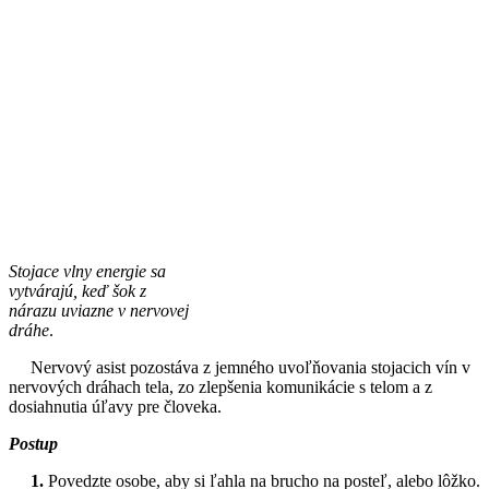
Stojace vlny energie sa
vytvárajú, keď šok z
nárazu uviazne v nervovej
dráhe
.
Nervový asist pozostáva z jemného uvoľňovania stojacich vín v
nervových dráhach tela, zo zlepšenia komunikácie s telom a z
dosiahnutia úľavy pre človeka.
Postup
1.
Povedzte osobe, aby si ľahla na brucho na posteľ, alebo lôžko.