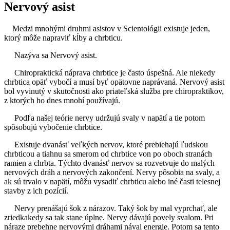
Nervový asist
Medzi mnohými druhmi asistov v Scientológii existuje jeden,
ktorý môže napraviť kĺby a chrbticu.
Nazýva sa Nervový asist.
Chiropraktická náprava chrbtice je často úspešná. Ale niekedy
chrbtica opäť vybočí a musí byť opätovne naprávaná. Nervový asist
bol vyvinutý v skutočnosti ako priateľská služba pre chiropraktikov,
z ktorých ho dnes mnohí používajú.
Podľa našej teórie nervy udržujú svaly v napätí a tie potom
spôsobujú vybočenie chrbtice.
Existuje dvanásť veľkých nervov, ktoré prebiehajú ľudskou
chrbticou a tiahnu sa smerom od chrbtice von po oboch stranách
ramien a chrbta. Týchto dvanásť nervov sa rozvetvuje do malých
nervových dráh a nervových zakončení. Nervy pôsobia na svaly, a
ak sú trvalo v napätí, môžu vysadiť chrbticu alebo iné časti telesnej
stavby z ich pozícií.
Nervy prenášajú šok z nárazov. Taký šok by mal vyprchať, ale
zriedkakedy sa tak stane úplne. Nervy dávajú povely svalom. Pri
náraze prebehne nervovými dráhami nával energie. Potom sa tento