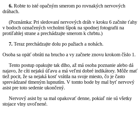
6.
Robte to isté opačným smerom po rovnakých nervových
dráhach.
(Poznámka: Pri sledovaní nervových dráh v kroku 6 začnite ťahy
v bodoch označených vrcholmi šípok na spodnej fotografii na
protiľahlej strane a prechádzajte smerom k chrbtu.)
7.
Teraz prechádzajte dolu po pažiach a nohách.
Osoba sa opäť obráti na brucho a vy začnete znovu krokom číslo 1.
Tento postup opakujte tak dlho, až má osoba poznanie alebo dá
najavo, že cíti nejakú úľavu a má veľmi dobré indikátory. Môže mať
tiež pocit, že sa nejaká kosť vrátila na svoje miesto, čo je často
sprevádzané tlmeným lupnutím. V tomto bode by mal byť nervový
asist pre toto sedenie ukončený.
Nervový asist by sa mal opakovať denne, pokiaľ nie sú všetky
stojace vlny uvoľnené.