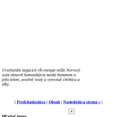
Uvoľnením stojacich vĺn energie môže Nervový
asist obnoviť komunikáciu medzi thetanom a
jeho telom, uvoľniť svaly a vyrovnať chrbticu a
kĺby
.
|
Predchádzajúca
|
Obsah
|
Nasledujúca strana »
|
Zatvoriť
×
rýchle
Hľadať tému: