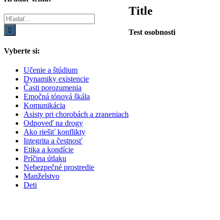
zobrazenie
Title
produktu
Hľadať:
Test osobnosti
Vyberte si:
Učenie a štúdium
Dynamiky existencie
Časti porozumenia
Emočná tónová škála
Komunikácia
Asisty pri chorobách a zraneniach
Odpoveď na drogy
Ako riešiť konflikty
Integrita a čestnosť
Etika a kondície
Príčina útlaku
Nebezpečné prostredie
Manželstvo
Deti