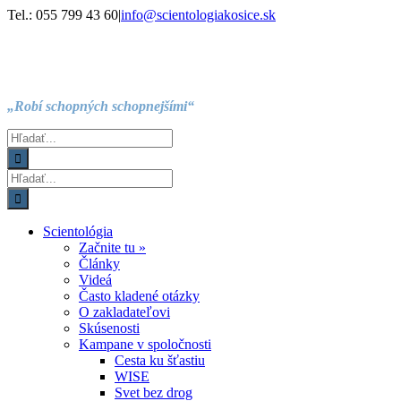
Skip
Facebook
Instagram
YouTube
Tel.: 055 799 43 60
|
info@scientologiakosice.sk
to
content
„Robí schopných schopnejšími“
Hľadať:
Hľadať:
Scientológia
Začnite tu »
Články
Videá
Často kladené otázky
O zakladateľovi
Skúsenosti
Kampane v spoločnosti
Cesta ku šťastiu
WISE
Svet bez drog