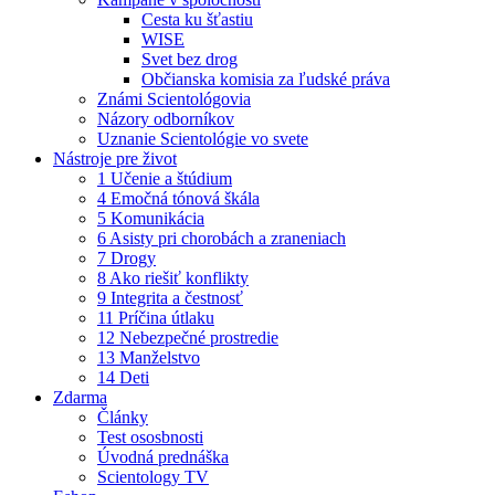
Cesta ku šťastiu
WISE
Svet bez drog
Občianska komisia za ľudské práva
Známi Scientológovia
Názory odborníkov
Uznanie Scientológie vo svete
Nástroje pre život
1 Učenie a štúdium
4 Emočná tónová škála
5 Komunikácia
6 Asisty pri chorobách a zraneniach
7 Drogy
8 Ako riešiť konflikty
9 Integrita a čestnosť
11 Príčina útlaku
12 Nebezpečné prostredie
13 Manželstvo
14 Deti
Zdarma
Články
Test ososbnosti
Úvodná prednáška
Scientology TV