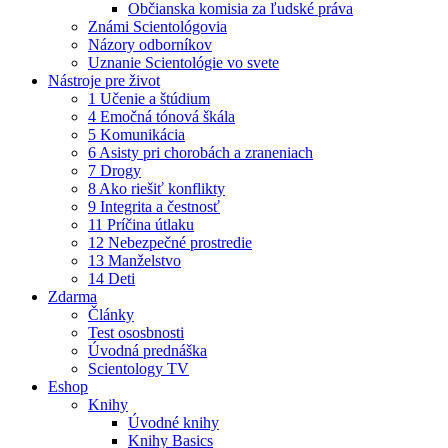
Občianska komisia za ľudské práva
Známi Scientológovia
Názory odborníkov
Uznanie Scientológie vo svete
Nástroje pre život
1 Učenie a štúdium
4 Emočná tónová škála
5 Komunikácia
6 Asisty pri chorobách a zraneniach
7 Drogy
8 Ako riešiť konflikty
9 Integrita a čestnosť
11 Príčina útlaku
12 Nebezpečné prostredie
13 Manželstvo
14 Deti
Zdarma
Články
Test ososbnosti
Úvodná prednáška
Scientology TV
Eshop
Knihy
Úvodné knihy
Knihy Basics