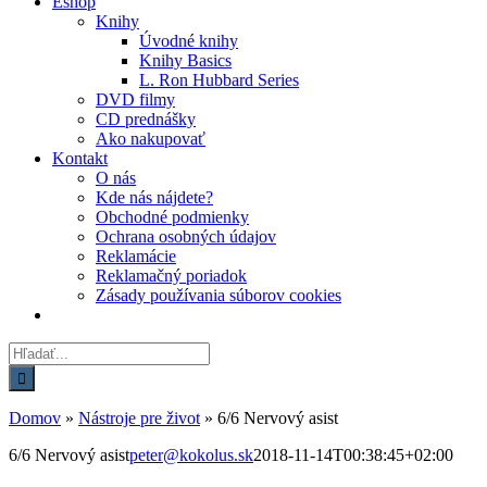
Eshop
Knihy
Úvodné knihy
Knihy Basics
L. Ron Hubbard Series
DVD filmy
CD prednášky
Ako nakupovať
Kontakt
O nás
Kde nás nájdete?
Obchodné podmienky
Ochrana osobných údajov
Reklamácie
Reklamačný poriadok
Zásady používania súborov cookies
Hľadať:
Domov
»
Nástroje pre život
»
6/6 Nervový asist
6/6 Nervový asist
peter@kokolus.sk
2018-11-14T00:38:45+02:00