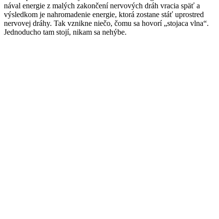
nával energie z malých zakončení nervových dráh vracia späť a
výsledkom je nahromadenie energie, ktorá zostane stáť uprostred
nervovej dráhy. Tak vznikne niečo, čomu sa hovorí „stojaca vlna“.
Jednoducho tam stojí, nikam sa nehýbe.