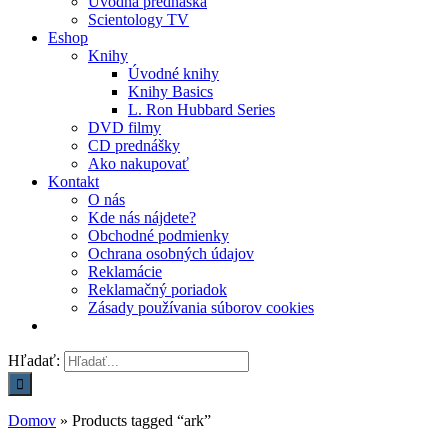
Úvodná prednáška
Scientology TV
Eshop
Knihy
Úvodné knihy
Knihy Basics
L. Ron Hubbard Series
DVD filmy
CD prednášky
Ako nakupovať
Kontakt
O nás
Kde nás nájdete?
Obchodné podmienky
Ochrana osobných údajov
Reklamácie
Reklamačný poriadok
Zásady používania súborov cookies
Hľadať:
Domov
»
Products tagged “ark”