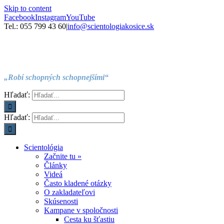
Skip to content
Facebook
Instagram
YouTube
Tel.: 055 799 43 60
|
info@scientologiakosice.sk
„Robí schopných schopnejšími“
Hľadať:
Hľadať:
Scientológia
Začnite tu »
Články
Videá
Často kladené otázky
O zakladateľovi
Skúsenosti
Kampane v spoločnosti
Cesta ku šťastiu