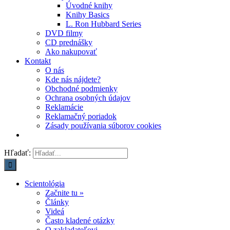
Úvodné knihy
Knihy Basics
L. Ron Hubbard Series
DVD filmy
CD prednášky
Ako nakupovať
Kontakt
O nás
Kde nás nájdete?
Obchodné podmienky
Ochrana osobných údajov
Reklamácie
Reklamačný poriadok
Zásady používania súborov cookies
Hľadať:
Scientológia
Začnite tu »
Články
Videá
Často kladené otázky
O zakladateľovi