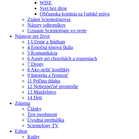
WISE
Svet bez drog
Občianska komisia za ľudské práva
Známi Scientológovia
Názory odborníkov
Uznanie Scientológie vo svete
Nástroje pre život
1 Učenie a štúdium
4 Emočná tónová škála
5 Komunikácia
6 Asisty pri chorobách a zraneniach
7 Drogy
8 Ako riešiť konflikty
9 Integrita a čestnosť
11 Príčina útlaku
12 Nebezpečné prostredie
13 Manželstvo
14 Deti
Zdarma
Články
Test ososbnosti
Úvodná prednáška
Scientology TV
Eshop
Knihy