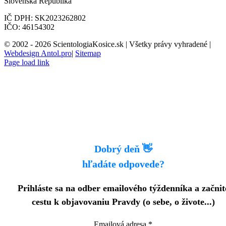
Slovenská Republika
IČ DPH: SK2023262802
IČO: 46154302
© 2002 -
2026 ScientologiaKosice.sk | Všetky právy vyhradené |
Webdesign Antol.pro
|
Sitemap
Page load link
Dobrý deň 👋
hľadáte odpovede?
Prihláste sa na odber emailového týždenníka a začnit
cestu k objavovaniu Pravdy (o sebe, o živote...)
Emailová adresa
*