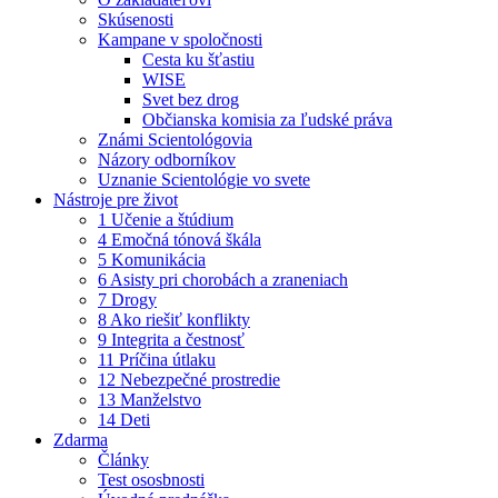
Skúsenosti
Kampane v spoločnosti
Cesta ku šťastiu
WISE
Svet bez drog
Občianska komisia za ľudské práva
Známi Scientológovia
Názory odborníkov
Uznanie Scientológie vo svete
Nástroje pre život
1 Učenie a štúdium
4 Emočná tónová škála
5 Komunikácia
6 Asisty pri chorobách a zraneniach
7 Drogy
8 Ako riešiť konflikty
9 Integrita a čestnosť
11 Príčina útlaku
12 Nebezpečné prostredie
13 Manželstvo
14 Deti
Zdarma
Články
Test ososbnosti